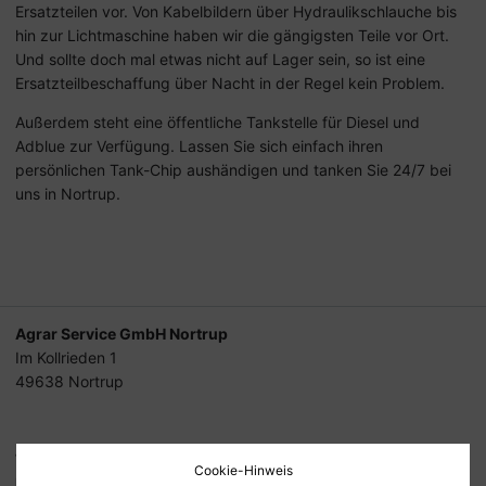
Ersatzteilen vor. Von Kabelbildern über Hydraulikschlauche bis
hin zur Lichtmaschine haben wir die gängigsten Teile vor Ort.
Und sollte doch mal etwas nicht auf Lager sein, so ist eine
Ersatzteilbeschaffung über Nacht in der Regel kein Problem.
Außerdem steht eine öffentliche Tankstelle für Diesel und
Adblue zur Verfügung. Lassen Sie sich einfach ihren
persönlichen Tank-Chip aushändigen und tanken Sie 24/7 bei
uns in Nortrup.
Agrar Service GmbH Nortrup
Im Kollrieden 1
49638 Nortrup
Tel.
05436-90 30 90
Cookie-Hinweis
Fax
05436-90 30 918