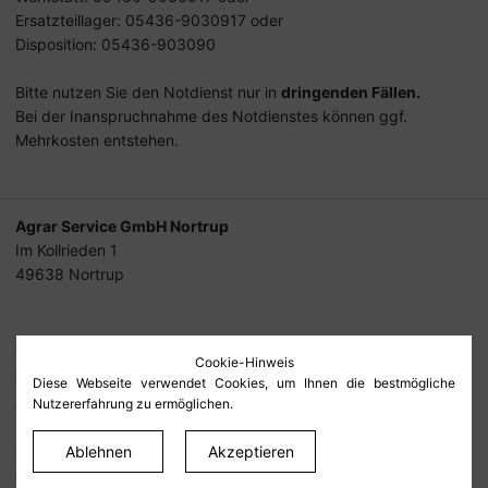
Ersatzteillager: 05436-9030917 oder
Disposition: 05436-903090
Bitte nutzen Sie den Notdienst nur in
dringenden Fällen.
Bei der Inanspruchnahme des Notdienstes können ggf.
Mehrkosten entstehen.
Agrar Service GmbH Nortrup
Im Kollrieden 1
49638 Nortrup
Tel.
05436-90 30 90
Cookie-Hinweis
Fax
05436-90 30 918
Diese Webseite verwendet Cookies, um Ihnen die bestmögliche
info@lfg-nortrup.de
Nutzererfahrung zu ermöglichen.
Ablehnen
Akzeptieren
Datenschutz
Impressum