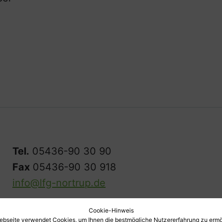
Tel.
05436-90 30 90
Fax
05436-90 30 918
info@lfg-nortrup.de
Cookie-Hinweis
ebseite verwendet Cookies, um Ihnen die bestmögliche Nutzererfahrung zu ermö