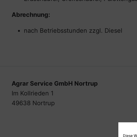
Abrechnung:
nach Betriebsstunden zzgl. Diesel
Agrar Service GmbH Nortrup
Im Kollrieden 1
49638 Nortrup
Diese W