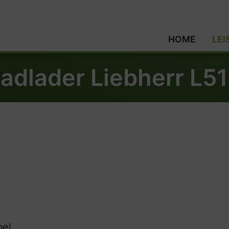
HOME
LE
adlader Liebherr L5
bel