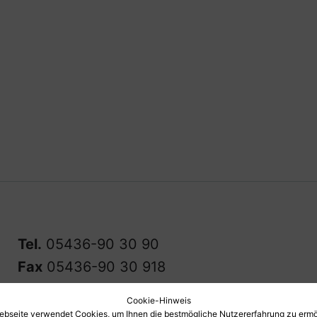
Tel.
05436-90 30 90
Fax
05436-90 30 918
info@lfg-nortrup.de
Cookie-Hinweis
ebseite verwendet Cookies, um Ihnen die bestmögliche Nutzererfahrung zu ermö