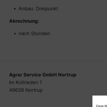
Anbau: Dreipunkt
Abrechnung:
nach Stunden
Agrar Service GmbH Nortrup
Im Kollrieden 1
49638 Nortrup
Diese W