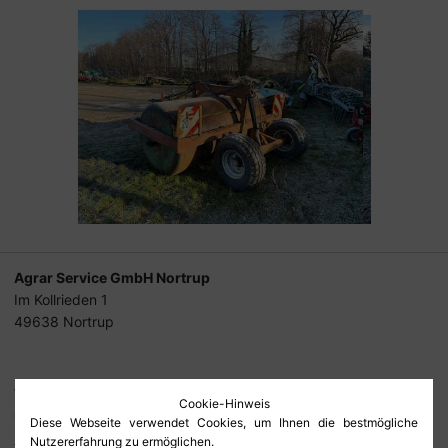
Agrar Service GmbH Nortrup
Im Kollrieden 1
49638 Nortrup
Tel.
05436-90 30 90
Cookie-Hinweis
Fax
05436-90 30 918
Diese Webseite verwendet Cookies, um Ihnen die bestmögliche
info@lfg-nortrup.de
Nutzererfahrung zu ermöglichen.