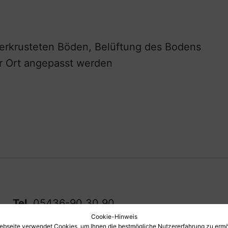
erkrusteten Böden, Belüftung des Bodens
r Ort angepasst werden
Tel.
05436-90 30 90
Cookie-Hinweis
Fax
05436-90 30 918
ebseite verwendet Cookies, um Ihnen die bestmögliche Nutzererfahrung zu ermö