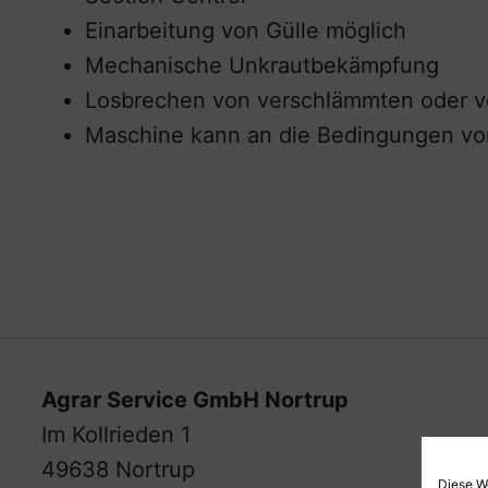
Einarbeitung von Gülle möglich
Mechanische Unkrautbekämpfung
Losbrechen von verschlämmten oder v
Maschine kann an die Bedingungen vo
Agrar Service GmbH Nortrup
Im Kollrieden 1
49638 Nortrup
Diese W